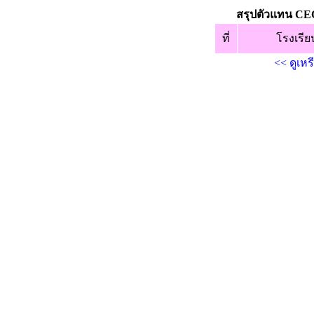
สรุปตัวแทน CE
ที่
โรงเรีย
<< ดูเหร